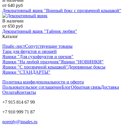
В наличии
от 640 руб
Декоративный ящик "Винный бокс с прозрачной крышкой"
В наличии
от 650 руб
Декоративный ящик "Тайник любви"
Каталог
Прайс-лист
Сопутствующие товары
Тара для фруктов и овощей
Ящики "Для сухофруктов и орехов"
Ящики "На любой праздник"
Ящики "НОВИНКИ"
Ящики "С прозрачной крышкой"
Деревянные боксы
Ящики "СТАНДАРТЫ"
Политика конфиденциальности и оферта
Пользовательское соглашение
Блог
Обратная связь
Доставка
Оплата
Контакты
+7 915 814 67 99
+7 910 999 71 87
noreply@insales.ru