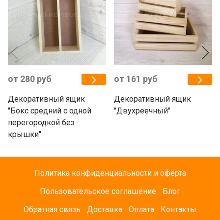
от 280 руб
от 161 руб
Декоративный ящик
Декоративный ящик
"Бокс средний с одной
"Двухреечный"
перегородкой без
крышки"
Политика конфиденциальности и оферта
Пользовательское соглашение
Блог
Обратная связь
Доставка
Оплата
Контакты