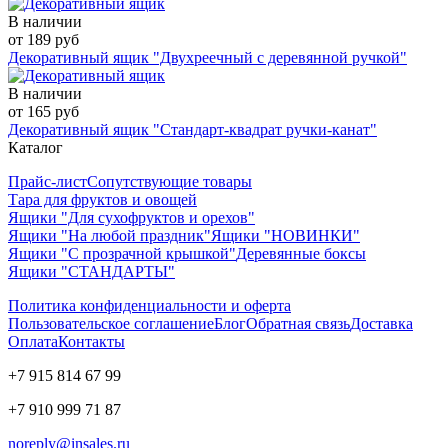
В наличии
от 189 руб
Декоративный ящик "Двухреечный с деревянной ручкой"
В наличии
от 165 руб
Декоративный ящик "Стандарт-квадрат ручки-канат"
Каталог
Прайс-лист
Сопутствующие товары
Тара для фруктов и овощей
Ящики "Для сухофруктов и орехов"
Ящики "На любой праздник"
Ящики "НОВИНКИ"
Ящики "С прозрачной крышкой"
Деревянные боксы
Ящики "СТАНДАРТЫ"
Политика конфиденциальности и оферта
Пользовательское соглашение
Блог
Обратная связь
Доставка
Оплата
Контакты
+7 915 814 67 99
+7 910 999 71 87
noreply@insales.ru